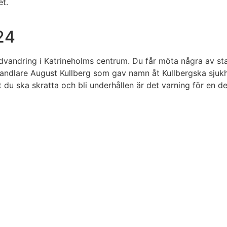
24
vandring i Katrineholms centrum. Du får möta några av sta
osshandlare August Kullberg som gav namn åt Kullbergska
u ska skratta och bli underhållen är det varning för en del