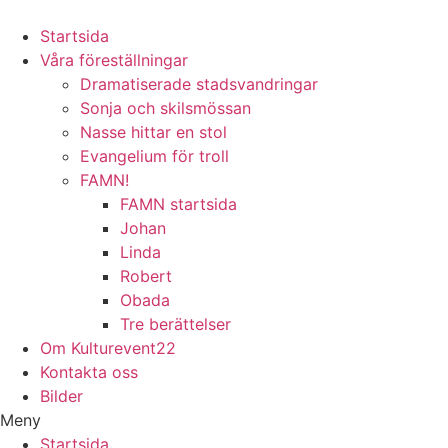
Hoppa
till
Startsida
innehåll
Våra föreställningar
Dramatiserade stadsvandringar
Sonja och skilsmössan
Nasse hittar en stol
Evangelium för troll
FAMN!
FAMN startsida
Johan
Linda
Robert
Obada
Tre berättelser
Om Kulturevent22
Kontakta oss
Bilder
Meny
Startsida